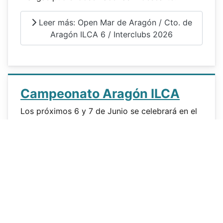
Leer más: Open Mar de Aragón / Cto. de
Aragón ILCA 6 / Interclubs 2026
Campeonato Aragón ILCA
Los próximos 6 y 7 de Junio se celebrará en el
Club Náutico Mar de Aragón de Caspe el
Campeonato Aragón de LASER/ILCA. Las
pruebas también incluirán el trofeo Open Mar
de Aragón y la competición Interclubs.